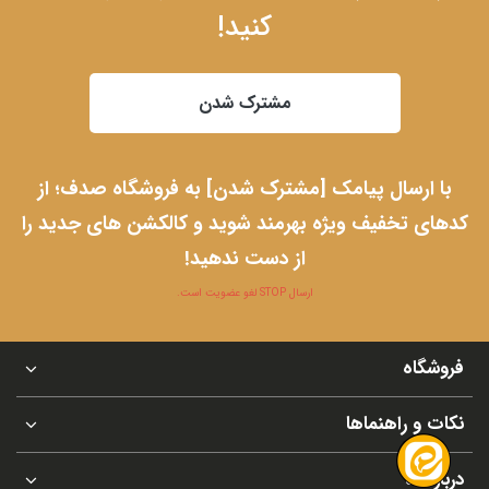
کنید!
مشترک شدن
با ارسال پیامک [مشترک شدن] به فروشگاه صدف؛ از
کدهای تخفیف ویژه بهرمند شوید و کالکشن های جدید را
از دست ندهید!
ارسال STOP لغو عضویت است.
فروشگاه
نکات و راهنماها
درباره ما