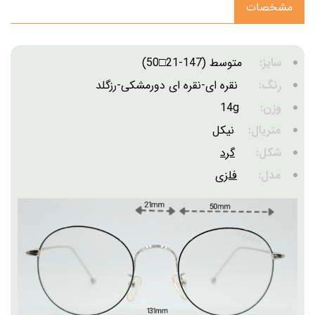
مشخصات
سایز:
متوسط (147-21□50)
رنگ:
نقره ای-نقره ای دورمشکی-رزگلد
وزن:
14g
متریال:
نیکل
شکل:
گرد
مدل:
فلزی