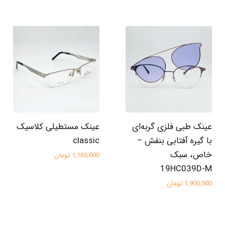
عینک طبی فلزی گربه‌ای
عینک مستطیلی کلاسیک
با گیره آفتابی بنفش –
classic
خاص، سبک
1,160,000 تومان
19HC039D-M
1,900,000 تومان