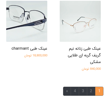
عینک طبی زنانه نیم
عینک طبی charmant
گریف گربه ای طلایی
18,800,000 تومان
مشکی
840,000 تومان
»
4
3
2
1