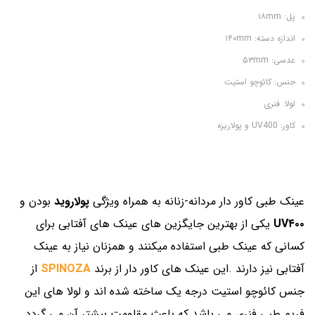
پل: ۱۸mm
اندازه دسته: ۱۴۰mm
عدسی: ۵۳mm
جنس: کائوچو استیت
لولا: فنری
کاور: UV400 و پولاریزه
عینک طبی کاور دار مردانه-زنانه به همراه ویژگی
پولاروید
بودن و
UV۴۰۰
یکی از بهترین جایگزین های عینک های آفتابی برای
کسانی که عینک طبی استفاده میکنند و همزنان نیاز به عینک
آفتابی نیز دارند .این عینک های کاور دار از برند
SPINOZA
از
جنس کائوچو استیت درجه یک ساخته شده اند و لولا های این
فریم طبی فنری می باشد که باعث مقاومت بیشتر آن می گردد