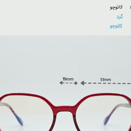
ل:
کائوچو
:
گرد
:
کائوچو