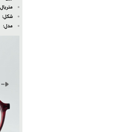
متریا
شکل
مدل