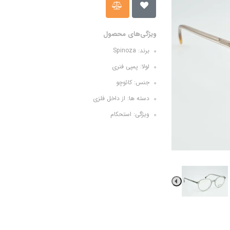
ویژگی‌های محصول
برند: Spinoza
لولا: پمپی فنری
جنس: کائوچو
دسته ها: از داخل فلزی
ویژگی: استحکام