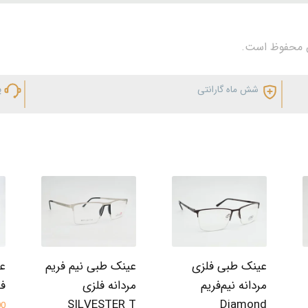
شش ماه گارانتی
پ
عینک طبی فلزی
عینک طبی نیم فریم
عی
مردانه نیم‌فریم
مردانه فلزی
فلز
SILVESTER T
Diamond
000