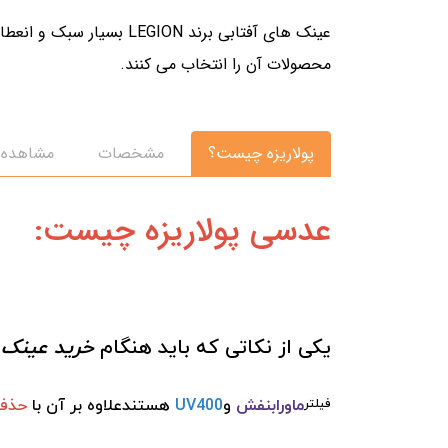
عینک های آفتابی برند N
محصولات آن را انتخاب می کنند.
پولاریزه چیست؟
مشخصات
مشاهده ک
عدسی پولاریزه چیست:
یکی از نکاتی که باید هنگام
خرید عینک ا
ماورابنفش
و
UV400
هستندعلاوه بر آن با
حذف 
فیلتر