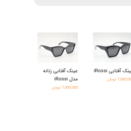
نک آفتابی iRossi
عینک آفتابی زنانه
مدل iRossi
7,000, تومان
7,000,000 تومان