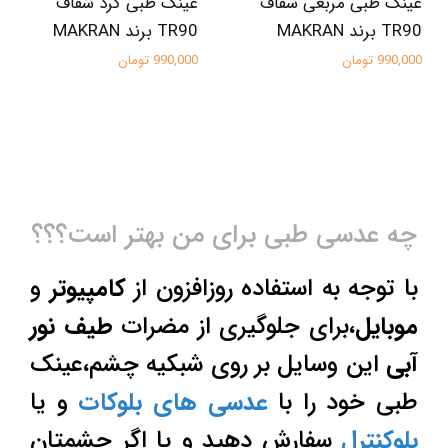
عینک طبی مربعی شفاف
عینک طبی گرد شفاف
TR90 برند MAKRAN
TR90 برند MAKRAN
990,000 تومان
990,000 تومان
چه عدسی طبی برای من بهتر است؟؟؟
با توجه به استفاده روزافزون از
کامپیوتر
و
موبایل
،برای جلوگیری از مضرات
طیف نور
آبی
این وسایل بر روی شبکیه چشم،عینک
طبی خود را با
عدسی های بلوکات
و یا
بلوکنترل
سفارش دهید و یا اگر چشمتان