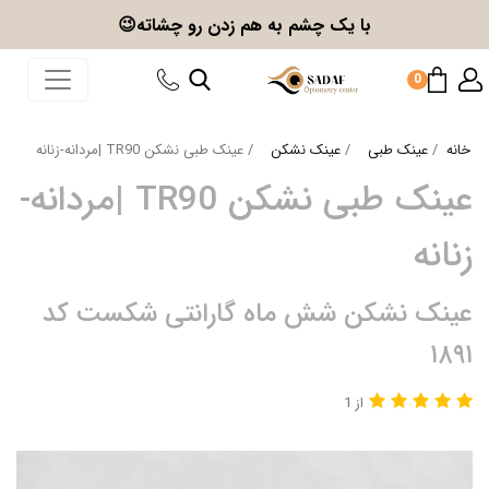
با یک چشم به هم زدن
رو چشاته😉
0
خانه
عینک طبی
عینک نشکن
عینک طبی نشکن TR90 |مردانه-زنانه
عینک طبی نشکن TR90 |مردانه-
زنانه
عینک نشکن شش ماه گارانتی شکست کد
۱۸۹۱
از 1