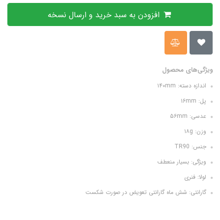
افزودن به سبد خرید و ارسال نسخه
ویژگی‌های محصول
اندازه دسته: ۱۴۰mm
پل: ۱۶mm
عدسی: ۵۶mm
وزن: ۱۸g
جنس: TR90
ویژگی: بسیار منعطف
لولا: فنری
گارانتی: شش ماه گارانتی تعويض در صورت شکست