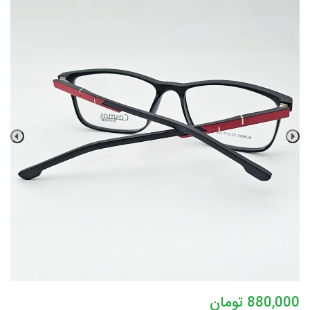
880,000
تومان