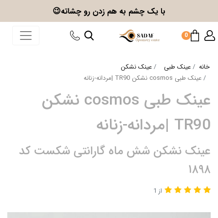
با یک چشم به هم زدن
رو چشاته😉
0
خانه
عینک طبی
عینک نشکن
عینک طبی cosmos نشکن TR90 |مردانه-زنانه
عینک طبی cosmos نشکن
TR90 |مردانه-زنانه
عینک نشکن شش ماه گارانتی شکست کد
۱۸۹۸
از 1