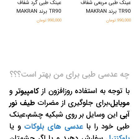
عینک طبی مربعی شفاف
عینک طبی گرد شفاف
TR90 برند MAKRAN
TR90 برند MAKRAN
990,000 تومان
990,000 تومان
چه عدسی طبی برای من بهتر است؟؟؟
با توجه به استفاده روزافزون از
کامپیوتر
و
موبایل
،برای جلوگیری از مضرات
طیف نور
آبی
این وسایل بر روی شبکیه چشم،عینک
طبی خود را با
عدسی های بلوکات
و یا
بلوکنترل
سفارش دهید و یا اگر چشمتان