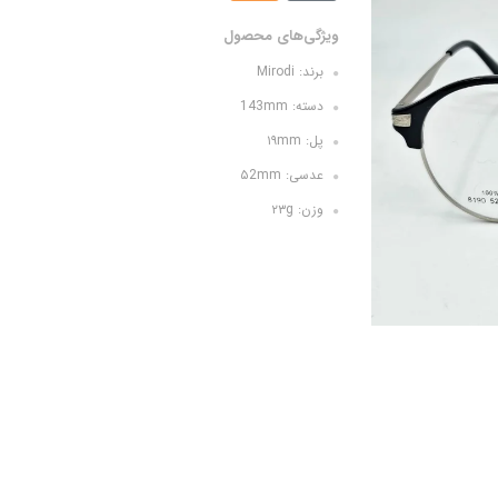
ویژگی‌های محصول
برند: Mirodi
دسته: 143mm
پل: ۱۹mm
عدسی: ۵2mm
وزن: ۲۳g