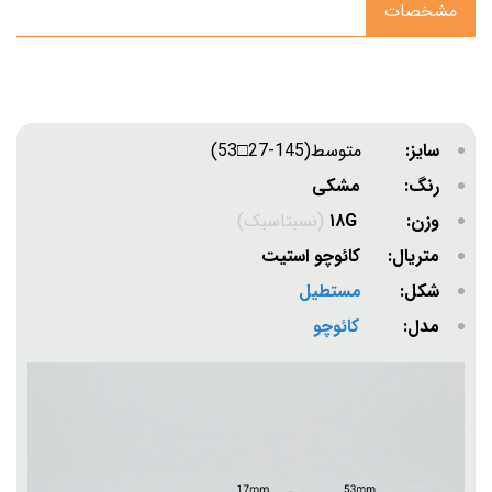
مشخصات
سایز:
متوسط(145-27□53)
رنگ: مشکی
وزن: ۱۸G
(نسبتاسبک)
متریال: کائوچو استیت
شکل:
مستطیل
مدل:
کائوچو