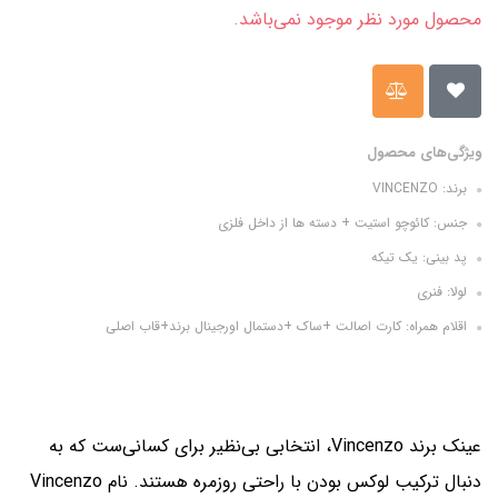
محصول مورد نظر موجود نمی‌باشد.
ویژگی‌های محصول
برند: VINCENZO
جنس: کائوچو استیت + دسته ها از داخل فلزی
پد بینی: یک تیکه
لولا: فنری
اقلام همراه: کارت اصالت +ساک +دستمال اورجینال برند+قاب اصلی
عینک برند Vincenzo، انتخابی بی‌نظیر برای کسانی‌ست که به
دنبال ترکیب لوکس بودن با راحتی روزمره هستند. نام Vincenzo