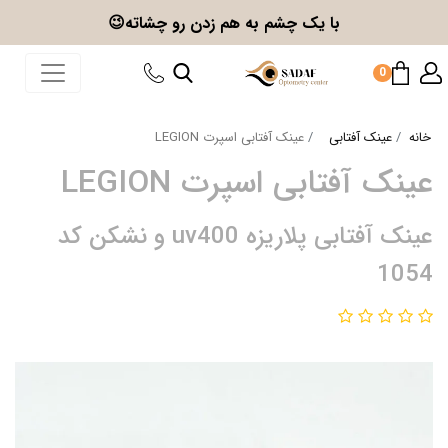
با یک چشم به هم زدن
رو چشاته😉
0
خانه
عینک آفتابی
عینک آفتابی اسپرت LEGION
عینک آفتابی اسپرت LEGION
عینک آفتابی پلاریزه uv400 و نشکن کد
1054