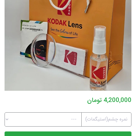
4,200,000
تومان
نمره چشم(استیگمات)