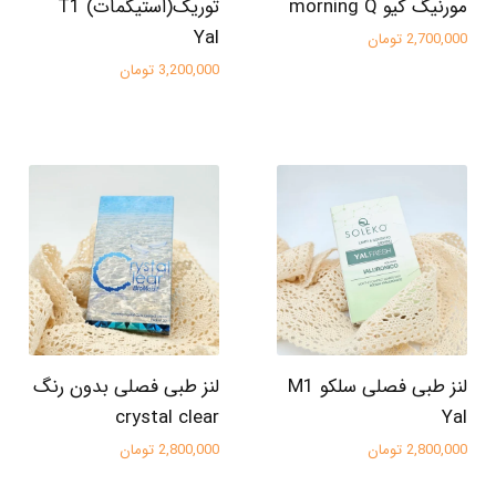
مورنیگ کیو morning Q
توریک(استیگمات) T1
Yal
2,700,000 تومان
3,200,000 تومان
لنز طبی فصلی سلکو M1
لنز طبی فصلی بدون رنگ
crystal clear
Yal
2,800,000 تومان
2,800,000 تومان