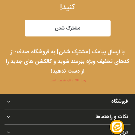
کنید!
مشترک شدن
با ارسال پیامک [مشترک شدن] به فروشگاه صدف؛ از
کدهای تخفیف ویژه بهرمند شوید و کالکشن های جدید را
از دست ندهید!
ارسال STOP لغو عضویت است.
فروشگاه
نکات و راهنماها
درباره ما