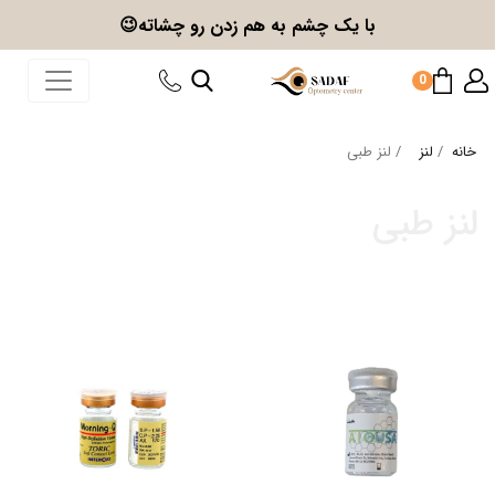
با یک چشم به هم زدن
رو چشاته😉
0
خانه
لنز
لنز طبی
لنز طبی