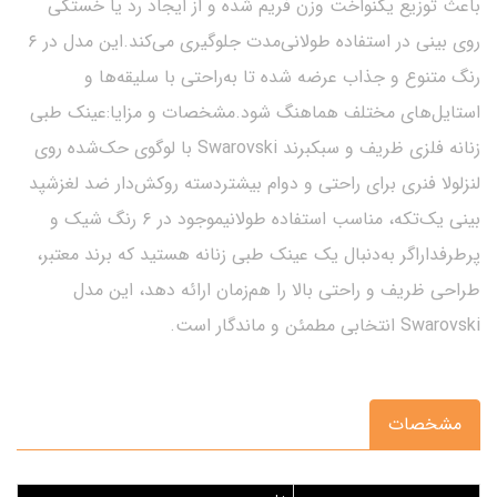
باعث توزیع یکنواخت وزن فریم شده و از ایجاد رد یا خستگی
روی بینی در استفاده طولانی‌مدت جلوگیری می‌کند.این مدل در ۶
رنگ متنوع و جذاب عرضه شده تا به‌راحتی با سلیقه‌ها و
استایل‌های مختلف هماهنگ شود.مشخصات و مزایا:عینک طبی
زنانه فلزی ظریف و سبکبرند Swarovski با لوگوی حک‌شده روی
لنزلولا فنری برای راحتی و دوام بیشتردسته روکش‌دار ضد لغزشپد
بینی یک‌تکه، مناسب استفاده طولانیموجود در ۶ رنگ شیک و
پرطرفداراگر به‌دنبال یک عینک طبی زنانه هستید که برند معتبر،
طراحی ظریف و راحتی بالا را هم‌زمان ارائه دهد، این مدل
Swarovski انتخابی مطمئن و ماندگار است.
مشخصات