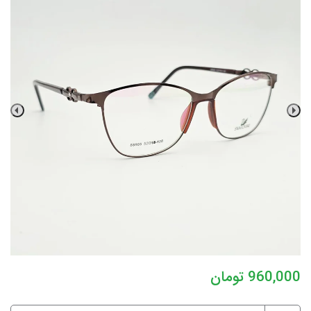
960,000
تومان