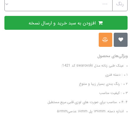
رنگ
افزودن به سبد خرید و ارسال نسخه
ویژگی‌های محصول
عینک طبی زنانه مدل swarovski کد 1421:
۱: دسته فنری
۲: رنگ بندی بسیار زیبا و متنوع
۳: کیفیت مناسب
۴: ۴.مناسب برای صورت های لوزی.قلبی.مربع.مستطیل
اندازه دسته: ۱۳۸mm پل ۱۸mm عدسی۵۲mm