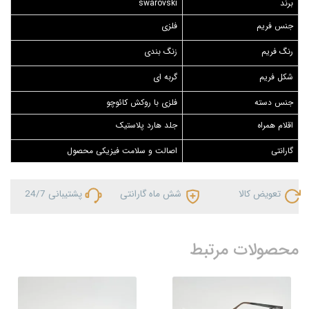
برند
swarovski
جنس فریم
فلزی
رنگ فریم
زنگ بندی
شکل فریم
گربه ای
جنس دسته
فلزی با روکش کائوچو
اقلام همراه
جلد هارد پلاستیک
گارانتی
اصالت و سلامت فیزیکی محصول
تعویض کالا
شش ماه گارانتی
پشتیبانی 24/7
محصولات مرتبط