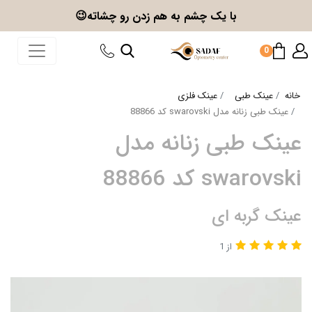
با یک چشم به هم زدن
رو چشاته😉
0
خانه
عینک طبی
عینک فلزی
عینک طبی زنانه مدل swarovski کد 88866
عینک طبی زنانه مدل
swarovski کد 88866
عینک گربه ای
از 1