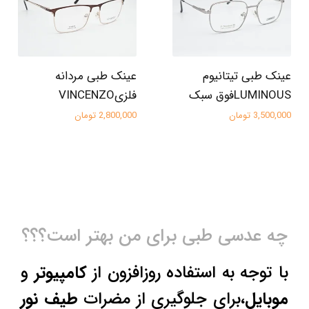
عینک طبی تیتانیوم
عینک طبی مردانه
LUMINOUSفوق سبک
فلزیVINCENZO
3,500,000 تومان
2,800,000 تومان
چه عدسی طبی برای من بهتر است؟؟؟
با توجه به استفاده روزافزون از
کامپیوتر
و
موبایل
،برای جلوگیری از مضرات
طیف نور