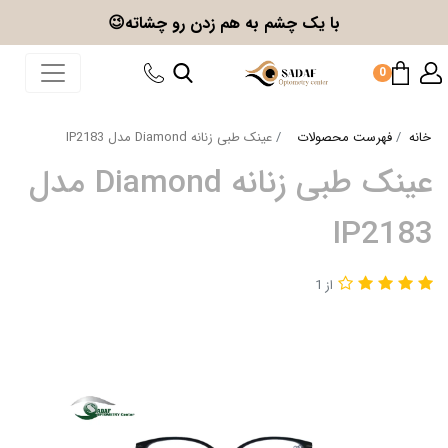
با یک چشم به هم زدن
رو چشاته😉
0
خانه
فهرست محصولات
عینک طبی زنانه Diamond مدل IP2183
عینک طبی زنانه Diamond مدل
IP2183
از 1