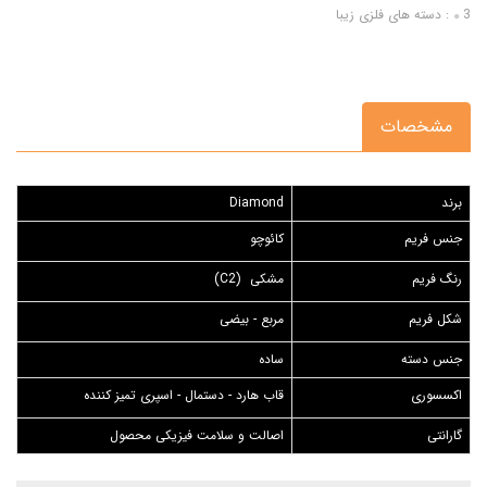
3: دسته های فلزی زیبا
مشخصات
برند
Diamond
جنس فریم
کائوچو
رنگ فریم
مشکی (C2)
شکل فریم
مربع - بیضی
جنس دسته
ساده
اکسسوری
قاب هارد - دستمال - اسپری تمیز کننده
گارانتی
اصالت و سلامت فیزیکی محصول