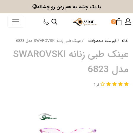
با یک چشم به هم زدن
رو چشاته😉
0
خانه
فهرست محصولات
عینک طبی زنانه SWAROVSKI مدل 6823
عینک طبی زنانه SWAROVSKI
مدل 6823
از 1