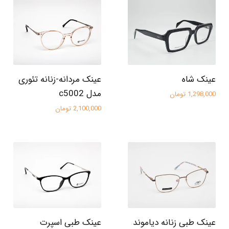
عینک شاه
عینک مردانه-زنانه تئوری
مدل c5002
1,298,000 تومان
2,100,000 تومان
عینک طبی زنانه دیاموند
عینک طبی اسپرت