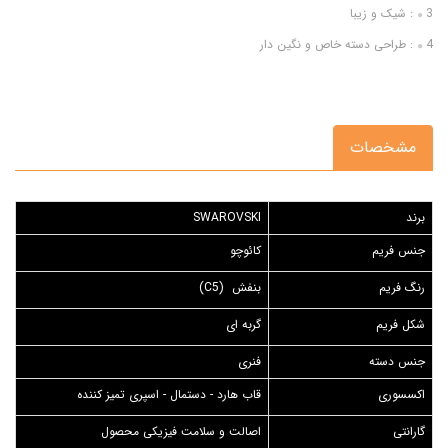
3: شیک و زیبا
4: طراحی دسته خاص و نگین دار
مشخصات
برند
SWAROVSKI
جنس فریم
کائوچو
رنگ فریم
بنفش (C5)
شکل فریم
گربه ای
جنس دسته
فنری
اکسسوری
قاب هارد - دستمال - اسپری تمیز کننده
گارانتی
اصالت و سلامت فیزیکی محصول