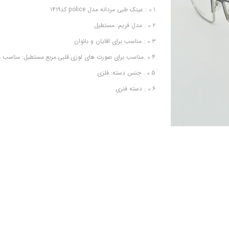
۱: عینک طبی مردانه مدل police کد۱۴۱۹
۲. مدل فریم: مستطیل
۳: مناسب برای اقایان و بانوان
۴.مناسب برای صورت های لوزی.قلبی.مربع.مستطیل: مناسب برای همه صورت ها
۵. جنس دسته: فلزی
۶: دسته فنری