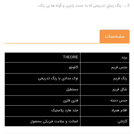
2: رنگ زیبای تدریجی که به سمت پایین و گونه ها بی رنگ...
مشخصات
برند
THEORIE
جنس فریم
کائوچو
رنگ فریم
نوک مدادی با رنگ تدریجی
شکل فریم
مستطیل
جنس دسته
فنری فلزی
اقلام همراه
جلد هارد پلاستیک
گارانتی
اصالت و سلامت فیزیکی محصول