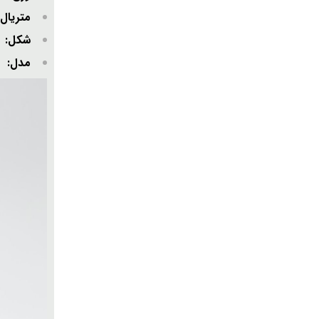
متریا
شکل
مدل