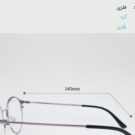
ل:
فلزی
:
گرد
:
فلزی