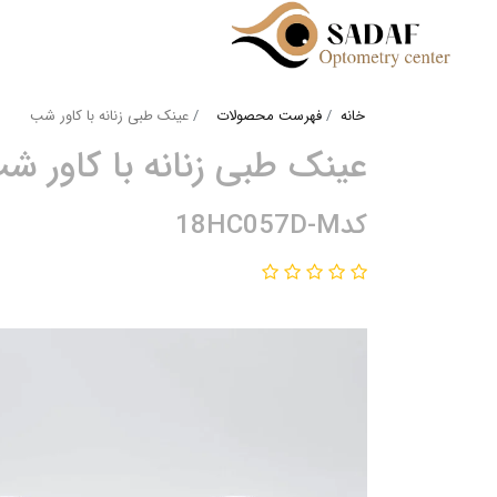
خانه
فهرست محصولات
عینک طبی زنانه با کاور شب
عینک طبی زنانه با کاور ش
کد18HC057D-M