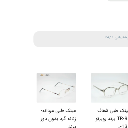
شتیبانی 24/7
ینک طبی شفاف
عینک طبی مردانه-
TR-90 برند روبرتو
زنانه گرد بدون دور
L-13
برند