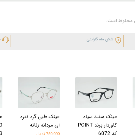
شش ماه گارانتی
پ
عینک سفید سیاه
عینک طبی گرد نقره
ع
کاور‌دار برند POINT
ای مردانه-زنانه
کد 6072
3
750,000 تومان