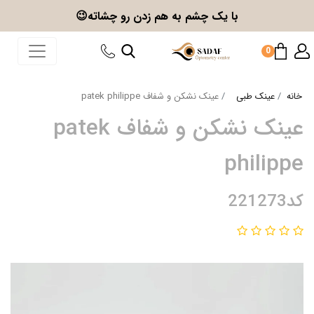
با یک چشم به هم زدن
رو چشاته😉
0
خانه
عینک طبی
عینک نشکن و شفاف patek philippe
عینک نشکن و شفاف patek
philippe
کد221273