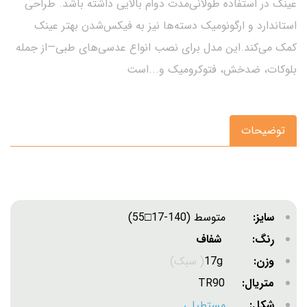
عینک در استفاده طولانی‌مدت دوام بالایی داشته باشد. طراحی
استاندارد و ارگونومیک دسته‌ها نیز به فیکس‌شدن بهتر عینک
کمک می‌کند.این مدل برای نصب انواع عدسی‌های طبی—از جمله
بلوکات، ضدخش، فتوکرومیک و...است
توضیحات
سایز:
متوسط (140-17□55)
رنگ: شفاف
وزن:
17g
( سبک)
متریال:
TR90
شکل:
مستطیلی