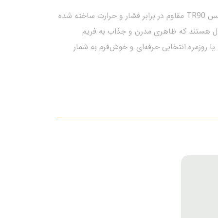
عینک طبی مردانه Patek Philippe با طراحی مستطیلی مدرن، ترکیبی از راحتی، استحکام و استایل مردانه است.فریم از جنس TR90 مقاوم در برابر فشار و حرارت ساخته شده
صال هستند که ظاهری مدرن و جذاب به فریم
ا روزمره انتخابی حرفه‌ای و خوش‌فرم به شمار