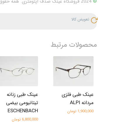
©
2024 فروشگاه عینک صدف اپتومتری. همه حقوق محفوظ است.
تعویض کالا
محصولات مرتبط
عینک طبی فلزی
عینک طبی زنانه
مردانه ALPI
تیتانیومی بیضی
ESCHENBACH
1,900,000 تومان
6,800,000 تومان