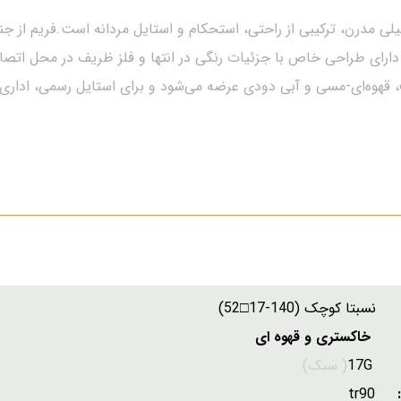
ها دارای طراحی خاص با جزئیات رنگی در انتها و فلز ظریف در محل ات
 قهوه‌ای-مسی و آبی دودی عرضه می‌شود و برای استایل رسمی، اداری ی
تا کوچک (140-17□52)
خاکستری و قهوه ای
:
17G
( سبک)
ل:
tr90