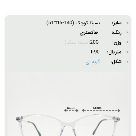
سایز:
نسبتا کوچک (140-16□51)
رنگ: خاکستری
وزن:
20G
(نسبتا سبک)
متریال:
tr90
شکل:
گربه ای