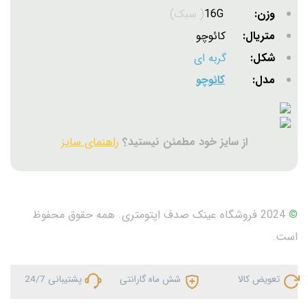
وزن:
16G
( سبک)
متریال:
کائوچو
شکل:
گربه ای
مدل:
کائوچو
از سایز خود مطمئن نیستید؟
راهنمای سایز
©
2024 فروشگاه عینک صدف اپتومتری. همه حقوق محفوظ
است.
تعویض کالا
شش ماه گارانتی
پشتیبانی 24/7