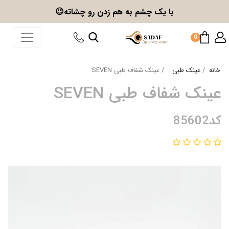
با یک چشم به هم زدن
رو چشاته😉
0
خانه
عینک طبی
عینک شفاف طبی SEVEN
عینک شفاف طبی SEVEN
کد85602