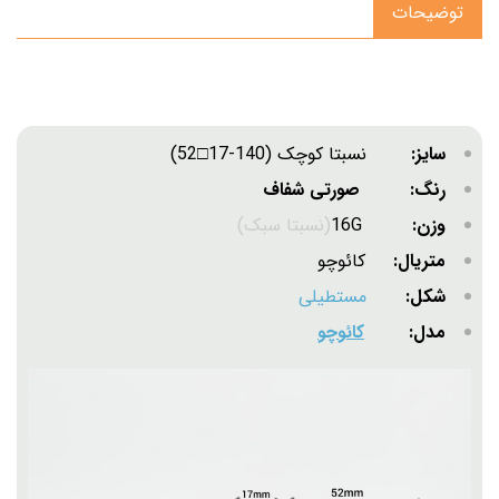
توضیحات
سایز:
نسبتا کوچک (140-17□52)
رنگ: صورتی شفاف
وزن:
16G
(نسبتا سبک)
متریال:
کائوچو
شکل:
مستطیلی
مدل:
کائوچو