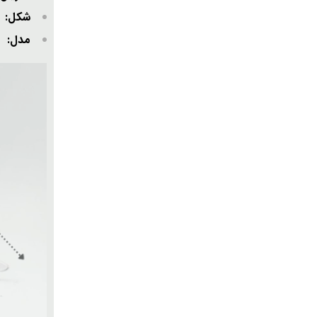
شکل:
مدل