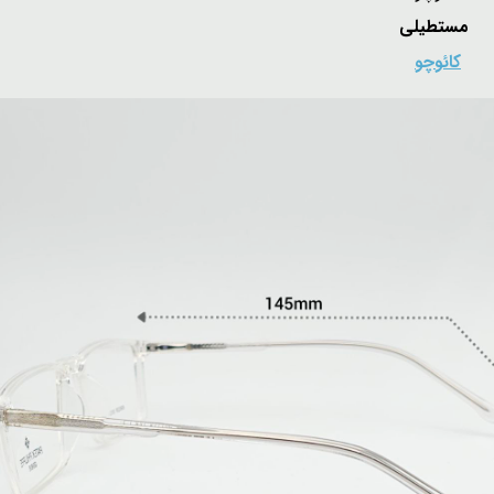
 مستطیلی
:
کائوچو