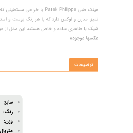
عینک طبی Patek Philippe ب
تمیز، مدرن و لوکس دارد که با هر رنگ پوست و است
شیک با ظاهری ساده و خاص هستند.این مدل از عینک Patek Philippe برای استایل‌های رسمی و روزمره انتخابی متمایز و حرفه‌ای محس
عکسها موجوده
توضیحات
سایز:
نسب
رنگ:
وزن
متریا