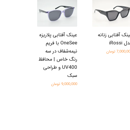
نک آفتابی زنانه
عینک آفتابی پلاریزه
 iRossi
OneSee با فریم
نیمه‌شفاف در سه
7,000, تومان
رنگ خاص | محافظ
UV400 و طراحی
سبک
9,000,000 تومان