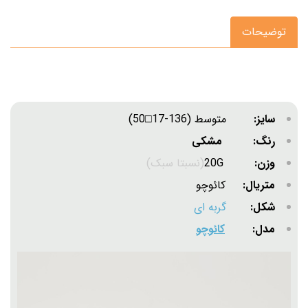
توضیحات
سایز:
متوسط (136-17□50)
رنگ: مشکی
وزن:
20G
(نسبتا سبک)
متریال:
کائوچو
شکل:
گربه ای
مدل:
کائوچو