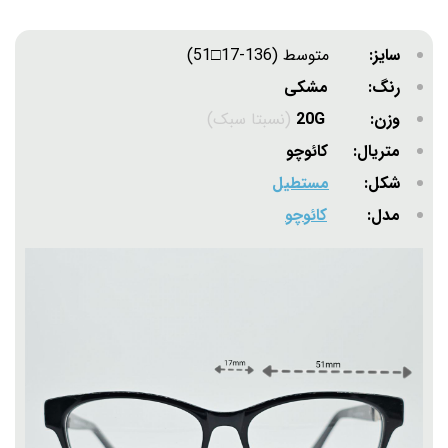
سایز:
متوسط (136-17□51)
رنگ: مشکی
وزن: 20G
(نسبتا سبک)
متریال: کائوچو
شکل:
مستطیل
مدل:
کائوچو