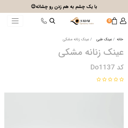
با یک چشم به هم زدن
رو چشاته😉
0
خانه
عینک طبی
عینک زنانه مشکی
عینک زنانه مشکی
کد Do1137