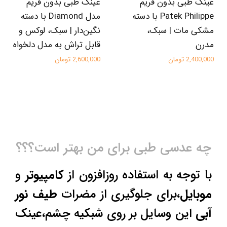
عینک طبی بدون فریم
عینک طبی بدون فریم
Patek Philippe با دسته
مدل Diamond با دسته
مشکی مات | سبک،
نگین‌دار | سبک، لوکس و
مدرن
قابل تراش به مدل دلخواه
2,400,000 تومان
2,600,000 تومان
چه عدسی طبی برای من بهتر است؟؟؟
با توجه به استفاده روزافزون از
کامپیوتر
و
موبایل
،برای جلوگیری از مضرات
طیف نور
آبی
این وسایل بر روی شبکیه چشم،عینک