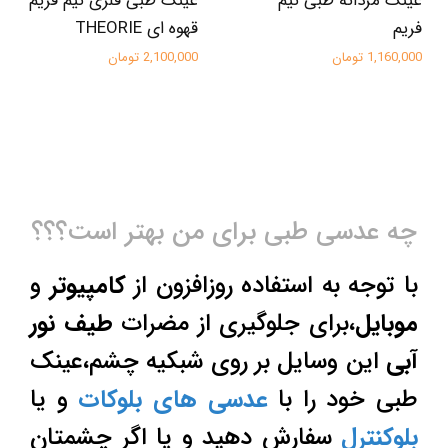
عینک مردانه طبی نیم
عینک طبی فلزی نیم فریم
فریم
قهوه ای THEORIE
1,160,000 تومان
2,100,000 تومان
چه عدسی طبی برای من بهتر است؟؟؟
با توجه به استفاده روزافزون از
کامپیوتر
و
موبایل
،برای جلوگیری از مضرات
طیف نور
آبی
این وسایل بر روی شبکیه چشم،عینک
طبی خود را با
عدسی های بلوکات
و یا
بلوکنترل
سفارش دهید و یا اگر چشمتان