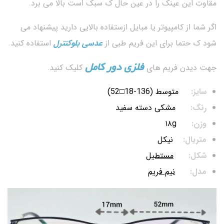
مقاوت این عینک را در عین حال ک سبک است بالا می برد.
اگر شما از کامپیوتر یا مبایل ازستفاده بالایی دارید پیشنهاد می
شود ک حتما برای این فریم طبی از
عدسی بلوکنترل
استفاده کنید.
فلزی دور کامل
جهت دیدن فریم های
کلیک کنید.
سایز:
متوسط (136-18□52)
رنگ:
مشکی دسته سفید
وزن:
۱۸g
متریال:
نیکل
شکل:
مستطیل
مدل:
نیم فریم