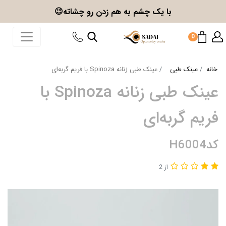
با یک چشم به هم زدن
رو چشاته😉
0
خانه
عینک طبی
عینک طبی زنانه Spinoza با فریم گربه‌ای
عینک طبی زنانه Spinoza با
فریم گربه‌ای
کدH6004
از 2