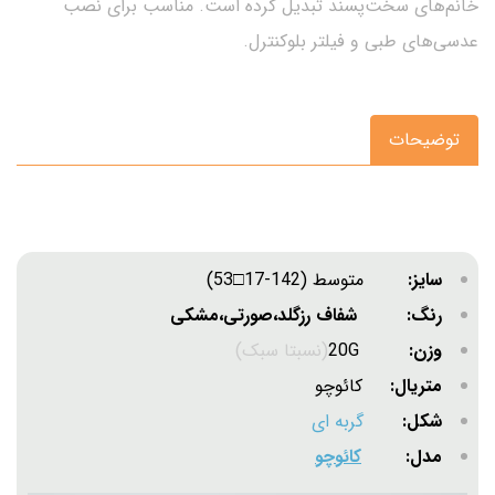
خانم‌های سخت‌پسند تبدیل کرده است. مناسب برای نصب
عدسی‌های طبی و فیلتر بلوکنترل.
توضیحات
سایز:
متوسط (142-17□53)
رنگ: شفاف رزگلد،صورتی،مشکی
وزن:
20G
(نسبتا سبک)
متریال:
کائوچو
شکل:
گربه ای
مدل:
کائوچو