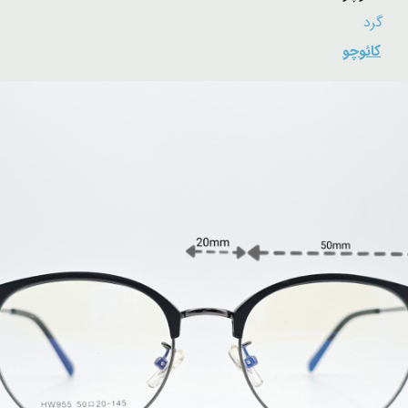
:
گرد
:
کائوچو