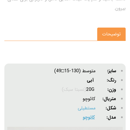
بیرون.
توضیحات
سایز:
متوسط (130-15□49)
رنگ: آبی
وزن:
20G
(نسبتا سبک)
متریال:
کائوچو
شکل:
مستطیلی
مدل:
کائوچو