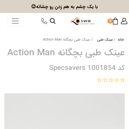
با یک چشم به هم زدن
رو چشاته😉
0
خانه
عینک طبی
عینک طبی بچگانه Action Man
عینک طبی بچگانه Action Man
کد Specsavers 1001854