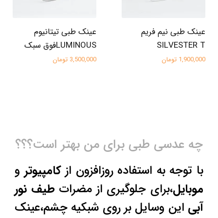
عینک طبی نیم فریم
عینک طبی تیتانیوم
SILVESTER T
LUMINOUSفوق سبک
1,900,000 تومان
3,500,000 تومان
چه عدسی طبی برای من بهتر است؟؟؟
با توجه به استفاده روزافزون از
کامپیوتر
و
موبایل
،برای جلوگیری از مضرات
طیف نور
آبی
این وسایل بر روی شبکیه چشم،عینک