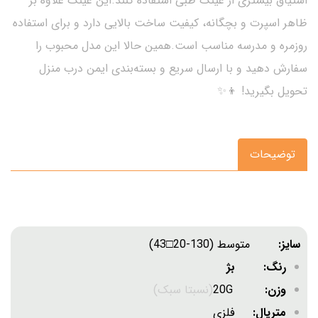
اشتیاق بیشتری از عینک طبی استفاده کنند.این عینک علاوه بر
ظاهر اسپرت و بچگانه، کیفیت ساخت بالایی دارد و برای استفاده
روزمره و مدرسه مناسب است.همین حالا این مدل محبوب را
سفارش دهید و با ارسال سریع و بسته‌بندی ایمن درب منزل
تحویل بگیرید! 👦✨
توضیحات
سایز:
متوسط (130-20□43)
رنگ: بژ
وزن:
20G
(نسبتا سبک)
متریال:
فلزی