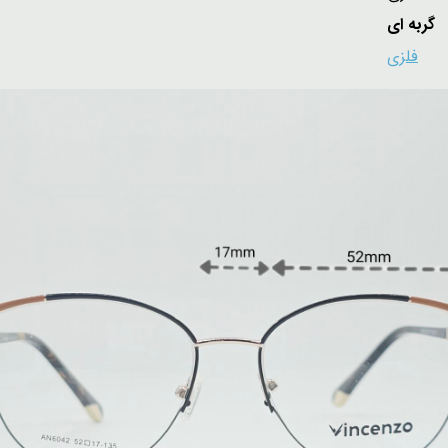
گربه ای
:
فلزی