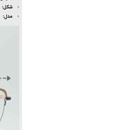
شکل:
مدل