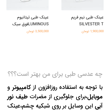
عینک طبی نیم فریم
عینک طبی تیتانیوم
SILVESTER T
LUMINOUSفوق سبک
1,900,000 تومان
3,500,000 تومان
چه عدسی طبی برای من بهتر است؟؟؟
با توجه به استفاده روزافزون از
کامپیوتر
و
موبایل
،برای جلوگیری از مضرات
طیف نور
آبی
این وسایل بر روی شبکیه چشم،عینک