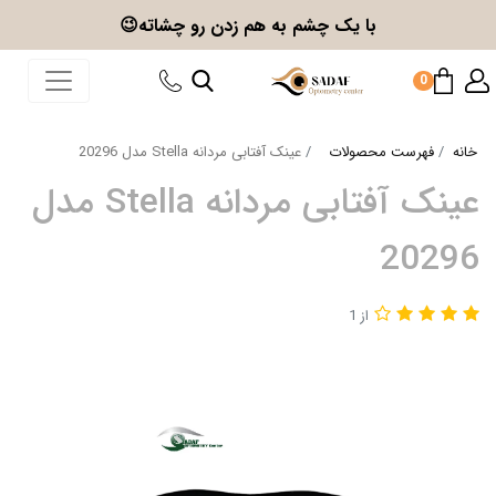
با یک چشم به هم زدن
رو چشاته😉
0
خانه
فهرست محصولات
عینک آفتابی مردانه Stella مدل 20296
عینک آفتابی مردانه Stella مدل
20296
از 1