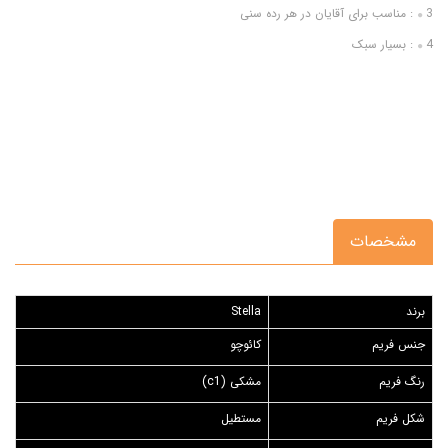
3: مناسب برای آقایان در هر رده سنی
4: بسیار سبک
مشخصات
برند
Stella
جنس فریم
کائوچو
رنگ فریم
مشکی (c1)
شکل فریم
مستطیل