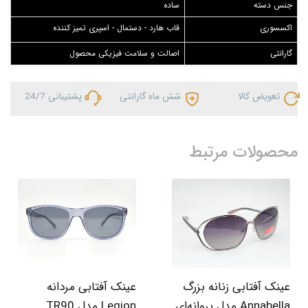
جنس دسته
ساده
اکسسوری
قاب هارد - دستمال - اسپری تمیز کننده
گارانتی
اصالت و سلامت فیزیکی محصول
تعویض کالا
شش ماه گارانتی
پشتیبانی 24/7
محصولات مرتبط
عینک آفتابی زنانه بزرگ
عینک آفتابی مردانه
Annabella مدل پروانه‌ای
Legion مدل TR90