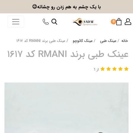
با یک چشم به هم زدن
رو چشاته😉
0
خانه
عینک طبی
عینک کائوچو
عینک طبی برند RMANI کد ۱۶۱۷
عینک طبی برند RMANI کد ۱۶۱۷
از 1