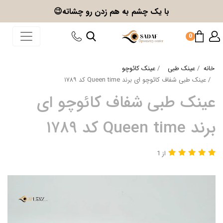
با یک چشم به هم زدن
رو چشاته😉
0
خانه
عینک طبی
عینک کائوچو
عینک طبی شفاف کائوچو ای برند Queen time کد ۱۷۸۹
عینک طبی شفاف کائوچو ای
برند Queen time کد ۱۷۸۹
از 1