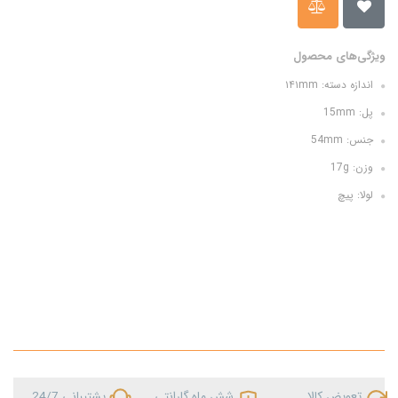
ویژگی‌های محصول
اندازه دسته: ۱۴۱mm
پل: 15mm
جنس: 54mm
وزن: 17g
لولا: پیچ
تعویض کالا
شش ماه گارانتی
پشتیبانی 24/7