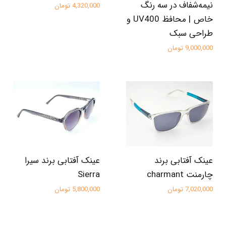
نیمه‌شفاف در سه رنگ
4,320,000 تومان
خاص | محافظ UV400 و
طراحی سبک
9,000,000 تومان
عینک آفتابی برند
عینک آفتابی برند سیرا
چارمنت charmant
Sierra
7,020,000 تومان
5,800,000 تومان