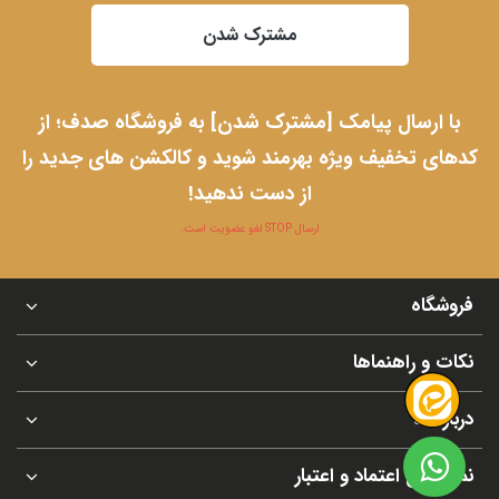
مشترک شدن
با ارسال پیامک [مشترک شدن] به فروشگاه صدف؛ از
کدهای تخفیف ویژه بهرمند شوید و کالکشن های جدید را
از دست ندهید!
ارسال STOP لغو عضویت است.
فروشگاه
نکات و راهنماها
درباره ما
نماد های اعتماد و اعتبار