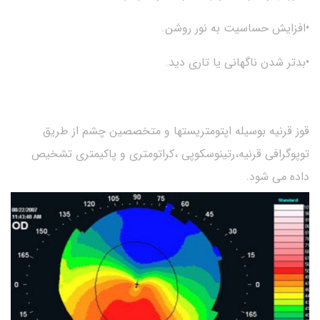
•افزایش حساسیت به نور روشن.
•بدتر شدن ناگهانی یا تاری دید.
قوز قرنیه بوسیله اپتومتریستها و متخصصین چشم از طریق
توپوگرافی قرنیه،رتینوسکوپی ،کراتومتری و پاکیمتری تشخیص
داده می شود.