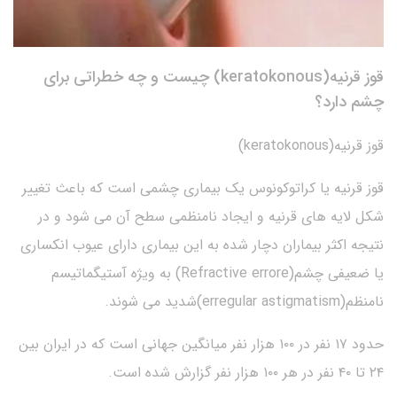
قوز قرنیه(keratokonous) چیست و چه خطراتی برای
چشم دارد؟
قوز قرنیه(keratokonous)
قوز قرنیه یا کراتوکونوس یک بیماری چشمی است که باعث تغییر
شکل لایه های قرنیه و ایجاد نامنظمی سطح آن می شود و در
نتیجه اکثر بیماران دچار شده به این بیماری دارای عیوب انکساری
یا ضعیفی چشم(Refractive errore) به ویژه آستیگماتیسم
نامنظم(erregular astigmatism)شدید می شوند.
حدود ۱۷ نفر در ۱۰۰ هزار نفر میانگین جهانی است که در ایران بین
۲۴ تا ۴۰ نفر در هر ۱۰۰ هزار نفر گزارش شده است.