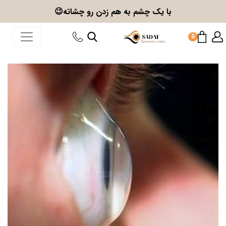
با یک چشم به هم زدن
رو چشاته😉
0