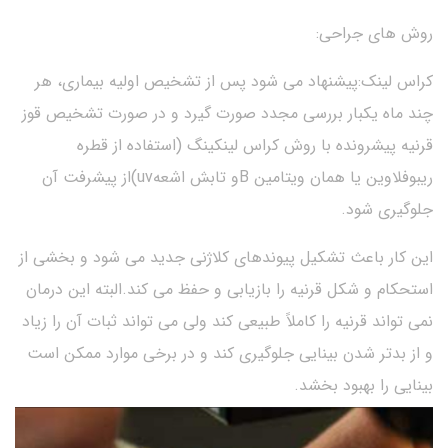
روش های جراحی:
کراس لینک:پیشنهاد می شود پس از تشخیص اولیه بیماری، هر
چند ماه یکبار بررسی مجدد صورت گیرد و در صورت تشخیص قوز
قرنیه پیشرونده با روش کراس لینکینگ (استفاده از قطره
ریبوفلاوین یا همان ویتامین Bو تابش اشعهuv)از پیشرفت آن
جلوگیری شود.
این کار باعث تشکیل پیوندهای کلاژنی جدید می شود و بخشی از
استحکام و شکل قرنیه را بازیابی و حفظ می کند.البته این درمان
نمی تواند قرنیه را کاملاً طبیعی کند ولی می تواند ثبات آن را زیاد
و از بدتر شدن بینایی جلوگیری کند و در برخی موارد ممکن است
بینایی را بهبود بخشد.