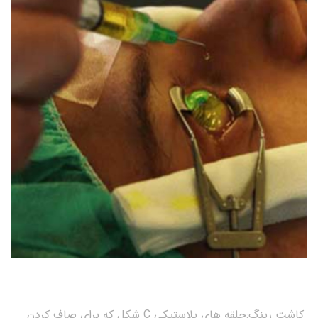
کاشت رینگ:حلقه های پلاستیکی C شکل که برای صاف کردن