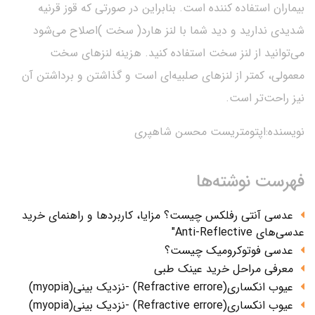
بیماران استفاده کننده است. بنابراین در صورتی که قوز قرنیه
شدیدی ندارید و دید شما با لنز هارد( سخت )اصلاح می‌شود
می‌توانید از لنز سخت استفاده کنید. هزینه لنزهای سخت
معمولی، کمتر از لنزهای صلبیه‌ای است و گذاشتن و برداشتن آن
نیز راحت‌تر است.
نویسنده:اپتومتریست محسن شاهپری
فهرست نوشته‌ها
عدسی آنتی رفلکس چیست؟ مزایا، کاربردها و راهنمای خرید
عدسی‌های Anti-Reflective"
عدسی فوتوکرومیک چیست؟
معرفی مراحل خرید عینک طبی
عیوب انکساری(Refractive errore) -نزدیک بینی(myopia)
عیوب انکساری(Refractive errore) -نزدیک بینی(myopia)