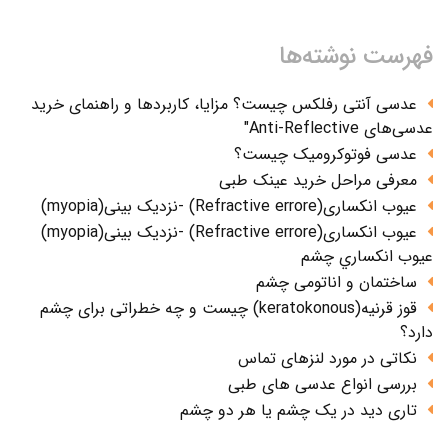
فهرست نوشته‌ها
عدسی آنتی رفلکس چیست؟ مزایا، کاربردها و راهنمای خرید
عدسی‌های Anti-Reflective"
عدسی فوتوکرومیک چیست؟
معرفی مراحل خرید عینک طبی
عیوب انکساری(Refractive errore) -نزدیک بینی(myopia)
عیوب انکساری(Refractive errore) -نزدیک بینی(myopia)
عيوب انکساري چشم
ساختمان و اناتومی چشم
قوز قرنیه(keratokonous) چیست و چه خطراتی برای چشم
دارد؟
نکاتی در مورد لنزهای تماس
بررسی انواع عدسی های طبی
تاری دید در یک چشم یا هر دو چشم