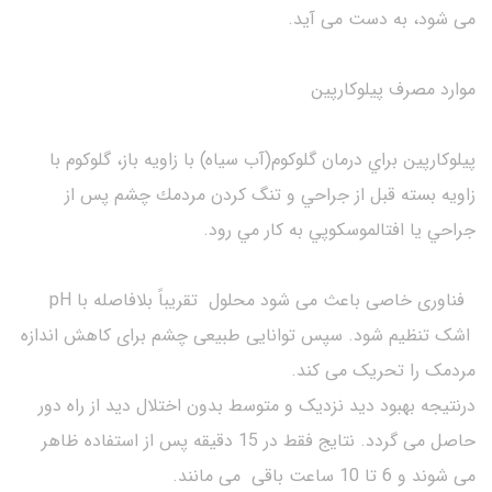
می شود، به دست می آید.
موارد مصرف پیلوکارپین
پيلوكارپين براي درمان گلوكوم(آب سیاه) با زاويه باز، گلوكوم با
زاويه بسته قبل از جراحي و تنگ کردن مردمك چشم پس از
جراحي يا افتالموسكوپي به كار مي رود.
فناوری خاصی باعث می شود محلول تقریباً بلافاصله با pH
اشک تنظیم شود. سپس توانایی طبیعی چشم برای کاهش اندازه
مردمک را تحریک می کند.
درنتیجه بهبود دید نزدیک و متوسط بدون اختلال دید از راه دور
حاصل می گردد. نتایج فقط در 15 دقیقه پس از استفاده ظاهر
می شوند و 6 تا 10 ساعت باقی می مانند.