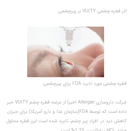
اثر قطره چشمی VUITY بر پیرچشمی
قطره چشمی مورد تایید FDA برای پیرچشمی
شرکت داروسازی Allergan اخیراً از عرضه قطره چشم VUITY خبر
داده است که توسط FDA(سازمان غذا و دارو آمریکا) برای جبران
کاهش دید در افراد پیر چشم، تایید شده است.این قطره محلول
چشمیHCl پیلوکارپین 1.25% است.