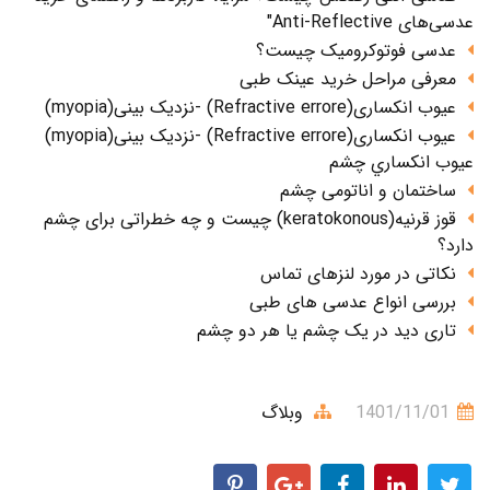
عدسی‌های Anti-Reflective"
عدسی فوتوکرومیک چیست؟
معرفی مراحل خرید عینک طبی
عیوب انکساری(Refractive errore) -نزدیک بینی(myopia)
عیوب انکساری(Refractive errore) -نزدیک بینی(myopia)
عيوب انکساري چشم
ساختمان و اناتومی چشم
قوز قرنیه(keratokonous) چیست و چه خطراتی برای چشم
دارد؟
نکاتی در مورد لنزهای تماس
بررسی انواع عدسی های طبی
تاری دید در یک چشم یا هر دو چشم
1401/11/01
وبلاگ