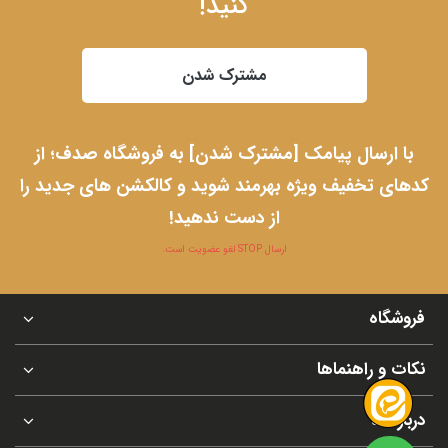
کنید!
مشترک شدن
با ارسال پیامک [مشترک شدن] به فروشگاه صدف؛ از
کدهای تخفیف ویژه بهرمند شوید و کالکشن های جدید را
از دست ندهید!
ارسال STOP لغو عضویت است.
فروشگاه
نکات و راهنماها
درباره ما