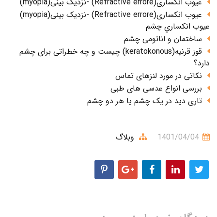
عیوب انکساری(Refractive errore) -نزدیک بینی(myopia)
عیوب انکساری(Refractive errore) -نزدیک بینی(myopia)
عيوب انکساري چشم
ساختمان و اناتومی چشم
قوز قرنیه(keratokonous) چیست و چه خطراتی برای چشم
دارد؟
نکاتی در مورد لنزهای تماس
بررسی انواع عدسی های طبی
تاری دید در یک چشم یا هر دو چشم
1401/04/04
وبلاگ