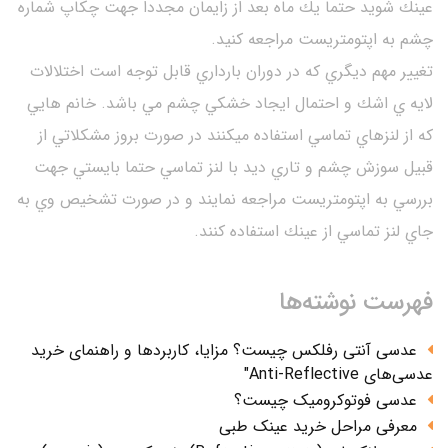
عينك شويد حتما يك ماه بعد از زايمان مجددا جهت چكاپ شماره
چشم به اپتومتريست مراجعه كنيد.
تغيير مهم ديگري كه در دوران بارداري قابل توجه است اختلالات
لايه ي اشك و احتمال ايجاد خشكي چشم مي باشد. خانم هايي
كه از لنزهاي تماسي استفاده ميكنند در صورت بروز مشكلاتي از
قبيل سوزش چشم و تاري ديد با لنز تماسي حتما بايستي جهت
بررسي به اپتومتريست مراجعه نمايند و در صورت تشخيص وي به
جاي لنز تماسي از عينك استفاده كنند.
فهرست نوشته‌ها
عدسی آنتی رفلکس چیست؟ مزایا، کاربردها و راهنمای خرید
عدسی‌های Anti-Reflective"
عدسی فوتوکرومیک چیست؟
معرفی مراحل خرید عینک طبی